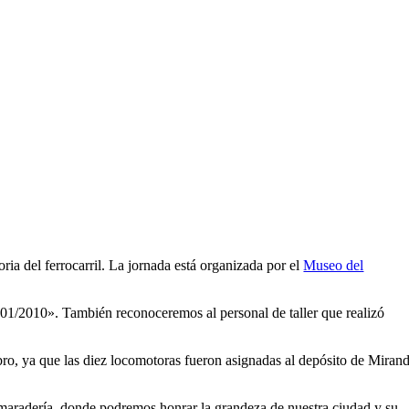
ria del ferrocarril. La jornada está organizada por el
Museo del
1/2010». También reconoceremos al personal de taller que realizó
o, ya que las diez locomotoras fueron asignadas al depósito de Miran
amaradería, donde podremos honrar la grandeza de nuestra ciudad y su