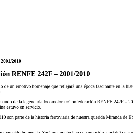
 2001/2010
ción RENFE 242F – 2001/2010
io de un emotivo homenaje que reflejará una época fascinante en la histo
a.
al mando de la legendaria locomotora «Confederación RENFE 242F – 200
na estuvo en servicio.
n parte de la historia ferroviaria de nuestra querida Miranda de Ebr
ste merecido homenaje. Será una noche llena de emoción, nostalgia y c