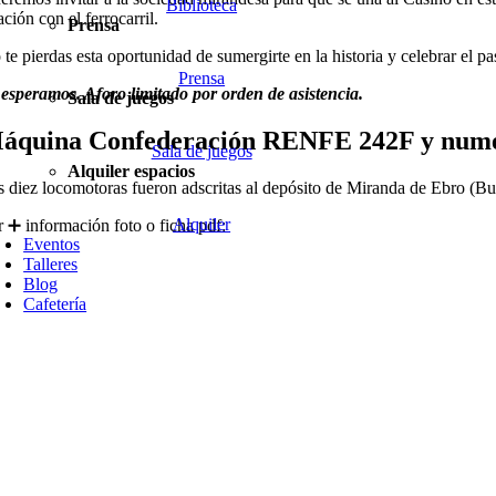
Biblioteca
ación con el ferrocarril.
Prensa
 te pierdas esta oportunidad de sumergirte en la historia y celebrar el 
Prensa
 esperamos. Aforo limitado por orden de asistencia.
Sala de juegos
áquina Confederación RENFE 242F y nume
Sala de juegos
Alquiler espacios
s diez locomotoras fueron adscritas al depósito de Miranda de Ebro (Bu
Alquiler
r ➕ información foto o ficha pdf:
Eventos
Talleres
Blog
Cafetería