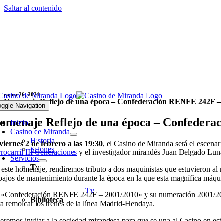
Saltar al contenido
enero 26, 2024
Homenaje Reflejo de una época – Confederación RENFE 242F –
oggle Navigation
omenaje Reflejo de una época – Confedera
Inicio
Casino de Miranda
Historia
viernes 2 de febrero a las 19:30
, el Casino de Miranda será el escenar
Salones
rrocarril III Generaciones
y el investigador mirandés Juan Delgado Lun
Servicios
Tv
 este homenaje, rendiremos tributo a dos maquinistas que estuvieron 
abajos de mantenimiento durante la época en la que esta magnífica máqui
Tv
 «Confederación RENFE 242F – 2001/2010» y su numeración 2001/2010 so
Biblioteca
ra remolcar los trenes de la línea Madrid-Hendaya.
eremos invitar a la sociedad mirandesa para que se una al Casino en e