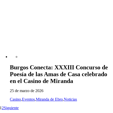
Burgos Conecta: XXXIII Concurso de
Poesía de las Amas de Casa celebrado
en el Casino de Miranda
25 de marzo de 2026
Casino
,
Eventos
,
Miranda de Ebro
,
Noticias
1
2
Siguiente