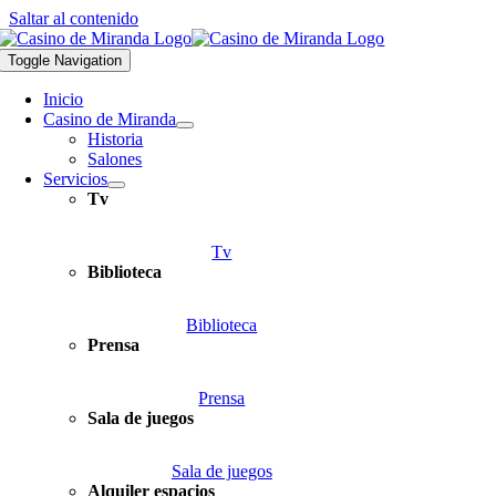
Saltar al contenido
Toggle Navigation
Inicio
Casino de Miranda
Historia
Salones
Servicios
Tv
Tv
Biblioteca
Biblioteca
Prensa
Prensa
Sala de juegos
Sala de juegos
Alquiler espacios