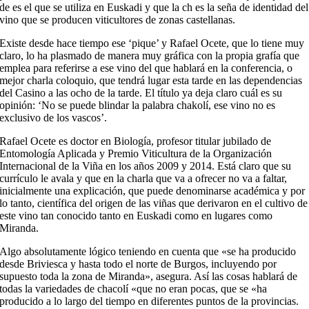
de es el que se utiliza en Euskadi y que la ch es la seña de identidad del
vino que se producen viticultores de zonas castellanas.
Existe desde hace tiempo ese ‘pique’ y Rafael Ocete, que lo tiene muy
claro, lo ha plasmado de manera muy gráfica con la propia grafía que
emplea para referirse a ese vino del que hablará en la conferencia, o
mejor charla coloquio, que tendrá lugar esta tarde en las dependencias
del Casino a las ocho de la tarde. El título ya deja claro cuál es su
opinión: ‘No se puede blindar la palabra chakolí, ese vino no es
exclusivo de los vascos’.
Rafael Ocete es doctor en Biología, profesor titular jubilado de
Entomología Aplicada y Premio Viticultura de la Organización
Internacional de la Viña en los años 2009 y 2014. Está claro que su
currículo le avala y que en la charla que va a ofrecer no va a faltar,
inicialmente una explicación, que puede denominarse académica y por
lo tanto, científica del origen de las viñas que derivaron en el cultivo de
este vino tan conocido tanto en Euskadi como en lugares como
Miranda.
Algo absolutamente lógico teniendo en cuenta que «se ha producido
desde Briviesca y hasta todo el norte de Burgos, incluyendo por
supuesto toda la zona de Miranda», asegura. Así las cosas hablará de
todas la variedades de chacolí «que no eran pocas, que se «ha
producido a lo largo del tiempo en diferentes puntos de la provincias.