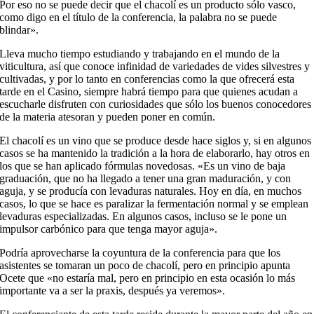
Por eso no se puede decir que el chacolí es un producto sólo vasco,
como digo en el título de la conferencia, la palabra no se puede
blindar».
Lleva mucho tiempo estudiando y trabajando en el mundo de la
viticultura, así que conoce infinidad de variedades de vides silvestres y
cultivadas, y por lo tanto en conferencias como la que ofrecerá esta
tarde en el Casino, siempre habrá tiempo para que quienes acudan a
escucharle disfruten con curiosidades que sólo los buenos conocedores
de la materia atesoran y pueden poner en común.
El chacolí es un vino que se produce desde hace siglos y, si en algunos
casos se ha mantenido la tradición a la hora de elaborarlo, hay otros en
los que se han aplicado fórmulas novedosas. «Es un vino de baja
graduación, que no ha llegado a tener una gran maduración, y con
aguja, y se producía con levaduras naturales. Hoy en día, en muchos
casos, lo que se hace es paralizar la fermentación normal y se emplean
levaduras especializadas. En algunos casos, incluso se le pone un
impulsor carbónico para que tenga mayor aguja».
Podría aprovecharse la coyuntura de la conferencia para que los
asistentes se tomaran un poco de chacolí, pero en principio apunta
Ocete que «no estaría mal, pero en principio en esta ocasión lo más
importante va a ser la praxis, después ya veremos».