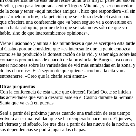
El conferenciante de esta tarde reside durante la mayor parte del año en
Sevilla, pero pasa temporadas entre Tirgo y Miranda, y ser conocedor
de la zona y tener «aquí muchos amigos», hizo que respondiera «sí, sin
pensármelo mucho», a la petición que se le hizo desde el casino para
que ofreciera una conferencia que «a buen seguro va a convertirse en
una charla coloquio, porque de lo que se trata no es sólo de que yo
hable, sino de que intercambiemos opiniones».
Viene ilusionado y anima a los mirandeses a que se acerquen esta tarde
al Casino porque considera que «es interesante que la gente conozca
como se ha producido la domesticación de la vid, y saber algo sobre la
comarcas productoras de chacolí de la provincia de Burgos, así como
tener nociones sobre las variedades de vid más enraizadas en la zona, y
de los chacolís». Está seguro de que quienes acudan a la cita van a
entretenerse. «Creo que la charla será amena»
Otras propuestas
Con la conferencia de esta tarde que ofrecerá Rafael Ocete se inician
las actividades que van a desarrollarse en el Casino durante la Semana
Santa que ya está en puertas.
Será a partir del próximo jueves cuando una tradición de este tiempo
volverá a ser una realidad que se ha recuperado hace poco. El jueves,
el viernes y el sábado, los tres días a partir de las nueve de la noche, en
sus dependencias se podrá jugar a las chapas.