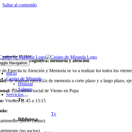
Saltar al contenido
septiembre 27, 2024
Estimulación cognitiva: memoria y atención
oggle Navigation
er de Ejercita tu Atención y Memoria se va a realizar los todos los viern
Inicio
Casino de Miranda
dad:
Se realizan ejercicios de memoria a corto plazo y a largo plazo, ej
Historia
Salones
ional:
Educadora social de Viento en Popa
Servicios
Tv
io:
Viernes 11:45 a 13:15
ula:
Tv
Biblioteca
atrimestre (socio casino)
atrimestre (no socios)