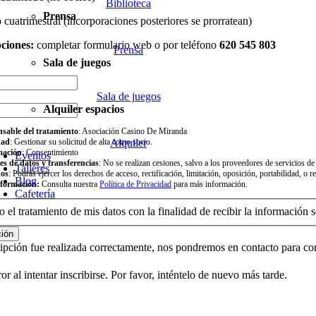
Biblioteca
Prensa
cuatrimestral (incorporaciones posteriores se prorratean)
pciones:
completar formulario web o por teléfono
620 545 803
Prensa
Sala de juegos
Sala de juegos
Alquiler espacios
sable del tratamiento
: Asociación Casino De Miranda
dad
: Gestionar su solicitud de alta como socio.
Alquiler
mación
: Consentimiento
Eventos
es de datos y transferencias
: No se realizan cesiones, salvo a los proveedores de servicios d
Talleres
hos
: Podrás ejercer los derechos de acceso, rectificación, limitación, oposición, portabilidad,
Blog
formación:
Consulta nuestra
Política de Privacidad
para más información.
Cafetería
 el tratamiento de mis datos con la finalidad de recibir la información s
ción
ripción fue realizada correctamente, nos pondremos en contacto para co
r al intentar inscribirse. Por favor, inténtelo de nuevo más tarde.