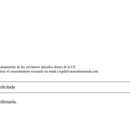
e alojamiento de los servidores ubicados dentro de la UE.
 o retirar el consentimiento enviando un email a lopd@casinodemiranda.com
olicitada
nfirmarla.