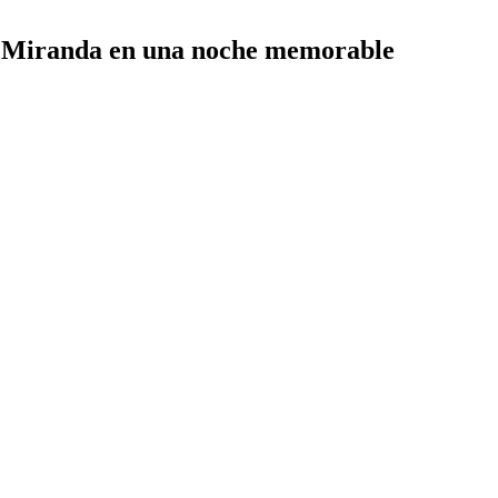
de Miranda en una noche memorable