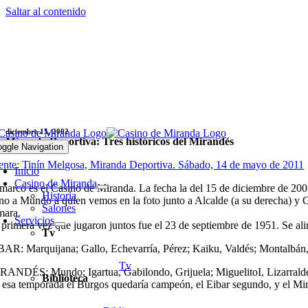
Saltar al contenido
diciembre 15, 2002
Miranda Deportiva: Tres históricos del Mirandés
oggle Navigation
ente: Tinín Melgosa, Miranda Deportiva. Sábado, 14 de mayo de 2011
Inicio
Casino de Miranda
 marco es el Casino de Miranda. La fecha la del 15 de diciembre de 200
Historia
rno a Mundo a quien vemos en la foto junto a Alcalde (a su derecha) y Gr
Salones
mara.
Servicios
 primera vez que jugaron juntos fue el 23 de septiembre de 1951. Se ali
Tv
BAR: Marquijana; Gallo, Echevarría, Pérez; Kaiku, Valdés; Montalbán,
Tv
RANDÉS: Mundo; Igartua, Gabilondo, Grijuela; MiguelitoI, Lizarralde;
Biblioteca
 esa temporada el Burgos quedaría campeón, el Eibar segundo, y el Mir