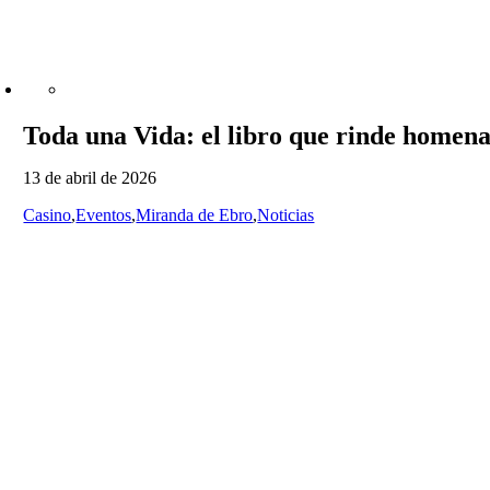
Toda una Vida: el libro que rinde homena
13 de abril de 2026
Casino
,
Eventos
,
Miranda de Ebro
,
Noticias