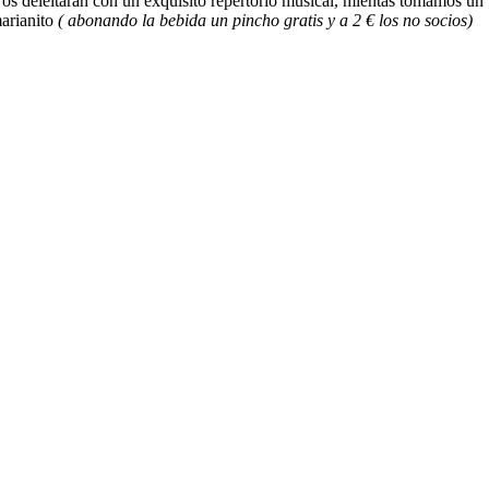
os deleitarán con un exquisito repertorio musical, mientas tomamos un
arianito
( abonando la bebida un pincho gratis y a 2 € los no socios)