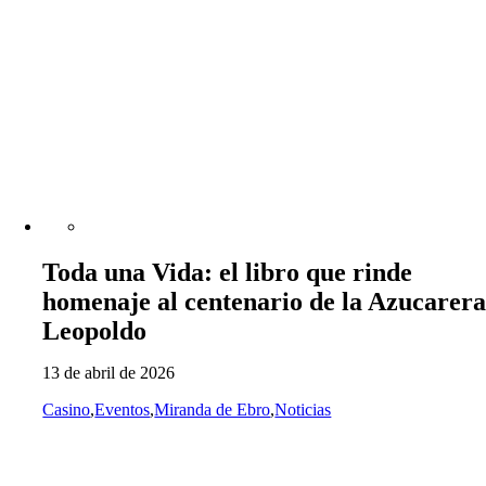
Toda una Vida: el libro que rinde
homenaje al centenario de la Azucarer
Leopoldo
13 de abril de 2026
Casino
,
Eventos
,
Miranda de Ebro
,
Noticias