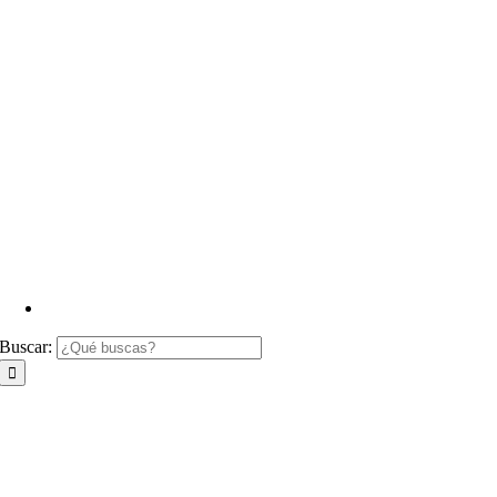
Buscar: