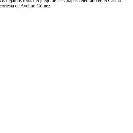
Os dejamos fotos del juego de las Chapas celebrado en el Casino
cortesía de Avelino Gómez.