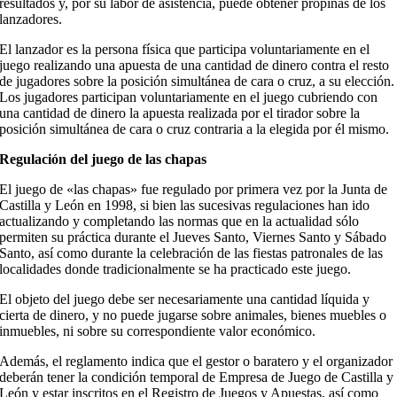
resultados y, por su labor de asistencia, puede obtener propinas de los
lanzadores.
El lanzador es la persona física que participa voluntariamente en el
juego realizando una apuesta de una cantidad de dinero contra el resto
de jugadores sobre la posición simultánea de cara o cruz, a su elección.
Los jugadores participan voluntariamente en el juego cubriendo con
una cantidad de dinero la apuesta realizada por el tirador sobre la
posición simultánea de cara o cruz contraria a la elegida por él mismo.
Regulación del juego de las chapas
El juego de «las chapas» fue regulado por primera vez por la Junta de
Castilla y León en 1998, si bien las sucesivas regulaciones han ido
actualizando y completando las normas que en la actualidad sólo
permiten su práctica durante el Jueves Santo, Viernes Santo y Sábado
Santo, así como durante la celebración de las fiestas patronales de las
localidades donde tradicionalmente se ha practicado este juego.
El objeto del juego debe ser necesariamente una cantidad líquida y
cierta de dinero, y no puede jugarse sobre animales, bienes muebles o
inmuebles, ni sobre su correspondiente valor económico.
Además, el reglamento indica que el gestor o baratero y el organizador
deberán tener la condición temporal de Empresa de Juego de Castilla y
León y estar inscritos en el Registro de Juegos y Apuestas, así como